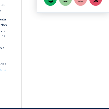
 los
a.
enta
ción
da y
s de
aya
uedes
s te